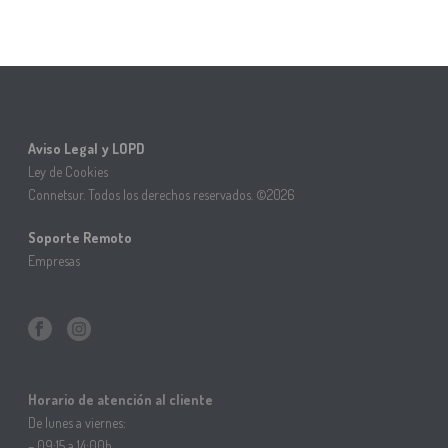
Aviso Legal y LOPD
Ley de Cookies
Connetsur. Todos los derechos reservados. ©2026
Soporte Remoto
Empresas
Horario de atención al cliente
De lunes a viernes:
– 09:15 a 14:00h